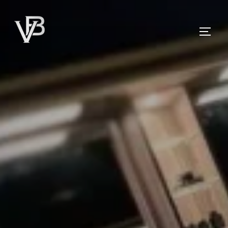
Skip
to
TOGGL
content